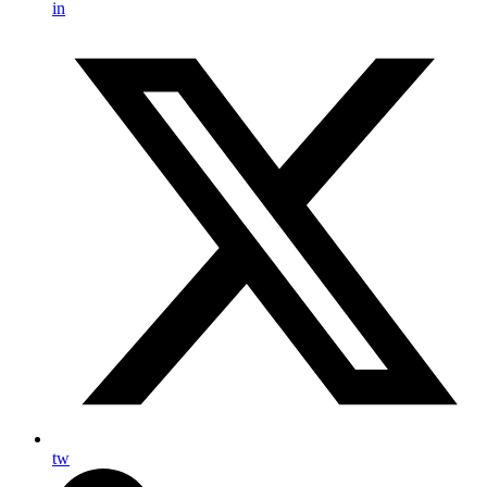
in
tw