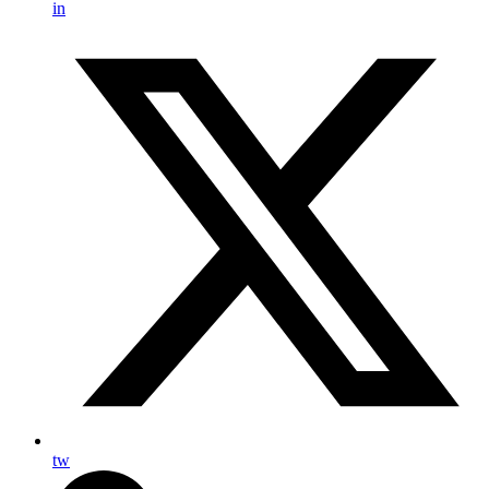
in
tw