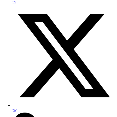
in
tw