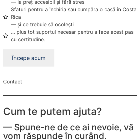
Contadora
— la preț accesibil și fără stres
y
Sfaturi pentru a închiria sau cumpăra o casă în Costa
Pública
Notario
Rica
y
— și ce trebuie să ocolești
Público
… plus tot suportul necesar pentru a face acest pas
Auditora
Internacional
cu certitudine.
Financiera
Începe acum
Contact
Cum te putem ajuta?
— Spune-ne de ce ai nevoie, vă
vom răspunde în curând.