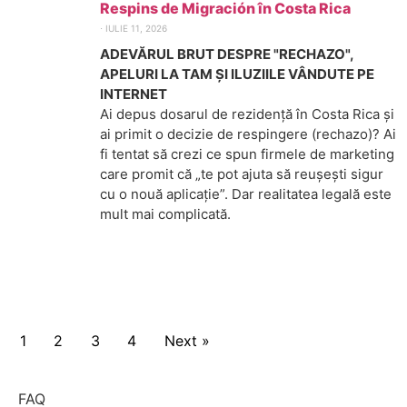
Respins de Migración în Costa Rica
⋅
IULIE 11, 2026
ADEVĂRUL BRUT DESPRE "RECHAZO",
APELURI LA TAM ȘI ILUZIILE VÂNDUTE PE
INTERNET
Ai depus dosarul de rezidență în Costa Rica și
ai primit o decizie de respingere (rechazo)? Ai
fi tentat să crezi ce spun firmele de marketing
care promit că „te pot ajuta să reușești sigur
cu o nouă aplicație”. Dar realitatea legală este
mult mai complicată.
1
2
3
4
Next »
FAQ