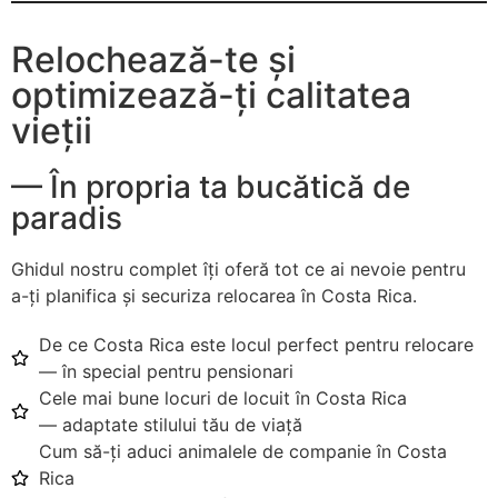
Iuliana
Ganea
Relochează-te și
optimizează-ți calitatea
Fundadora
vieții
y
Directora
— În propria ta bucătică de
General
paradis
M.Sc.
Ghidul nostru complet îți oferă tot ce ai nevoie pentru
a-ți planifica și securiza relocarea în Costa Rica.
Marco
De ce Costa Rica este locul perfect pentru relocare
Fauricio
Licda.
— în special pentru pensionari
Jiménez
Cele mai bune locuri de locuit în Costa Rica
Noelia
— adaptate stilului tău de viață
Huertas
Cum să-ți aduci animalele de companie în Costa
Rodríguez
Rica
Abogado